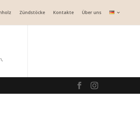
nholz
Zündstöcke
Kontakte
Über uns
n,